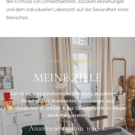
den Einfluss von Umweltfaktoren, sozialen Beziehungen
und dem individuellen Lebensstil auf die Gesundheit eines
Menschen.
FÜR IHRE GESUNDHEIT
MEINE ZIELE
Ziel ist es, eine ganzheitliche Betreuung anzubieten, die
darauf abzielt, Krankheiten vorzubeugen, das
Immunsystem zu stärken & das Gleichgewicht im Körper
wiederherzustellen.
Anamnese: 60 min. 100,- €