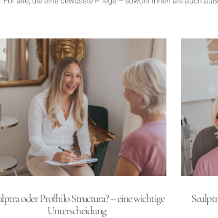
 Für alle, die eine bewusste Pflege – sowohl innen als auch auß
lptra oder Profhilo Structura? – eine wichtige
Sculpt
Unterscheidung