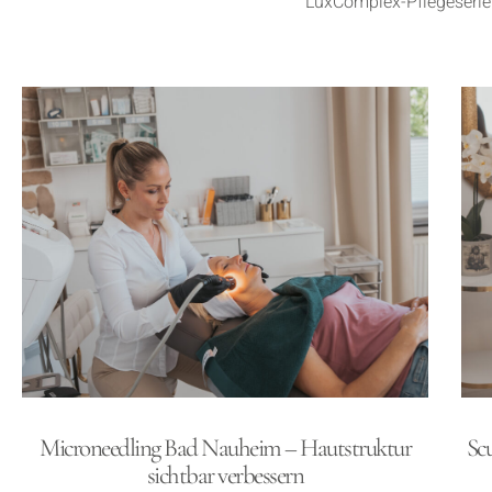
LuxComplex-Pflegeserie.
Microneedling Bad Nauheim – Hautstruktur
Scu
sichtbar verbessern