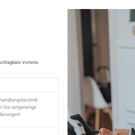
schlagbare Vorteile:
ehandlungstechnik
en Sie langwierige
nderungen!