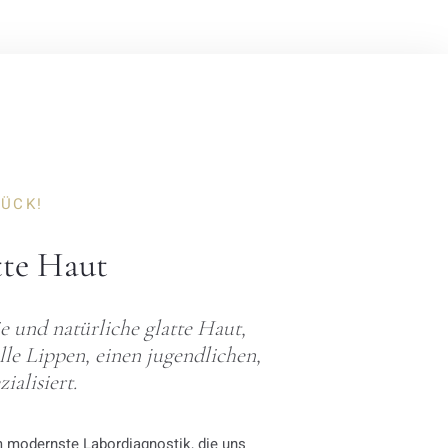
RÜCK!
tte Haut
ie und natürliche glatte Haut,
lle Lippen, einen jugendlichen,
ialisiert.
m modernste Labordiagnostik, die uns