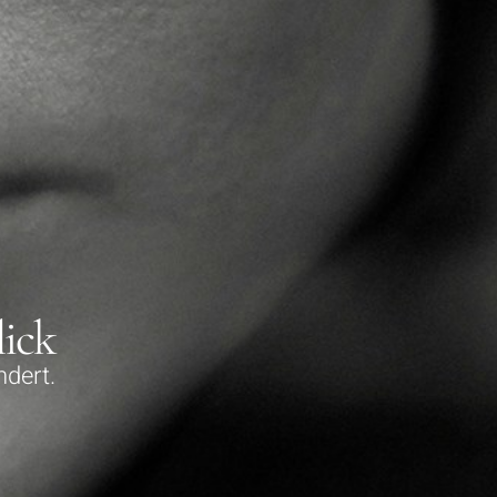
lick
ndert.