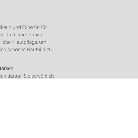
kerin und Expertin für
g. In meiner Praxis
licher Hautpflege, um
lich schönes Hautbild zu
tärken.
ich darauf, Sie persönlich