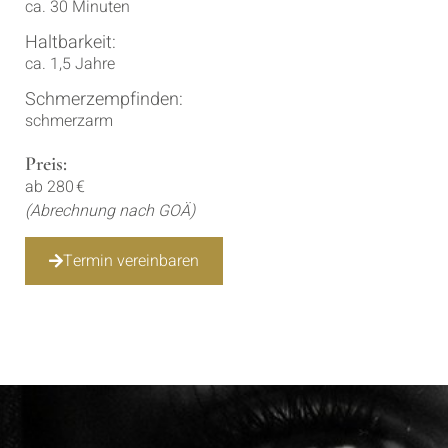
ca. 30 Minuten
Haltbarkeit:
ca. 1,5 Jahre
Schmerzempfinden:
schmerzarm
Preis:
ab 280 €
(Abrechnung nach GOÄ)
Termin vereinbaren